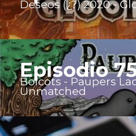
Deseos (¿?) 2020 - Gl
Episodio 7
Boicots - Paupers La
Unmatched