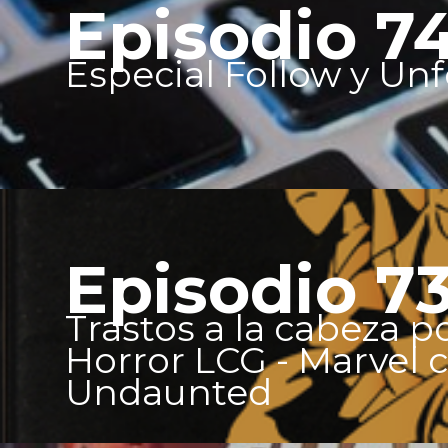
Episodio 7
Especial Follow y Unf
Episodio 7
Trastos a la cabeza 
Horror LCG - Marvel 
Undaunted