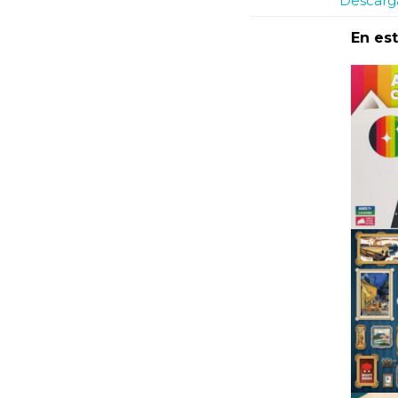
Descarga
En es