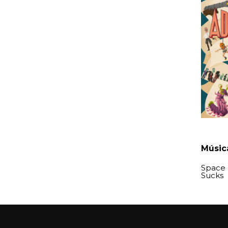
Música
Space 
Sucks