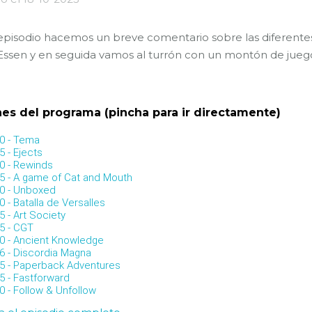
episodio hacemos un breve comentario sobre las diferentes
 Essen y en seguida vamos al turrón con un montón de jueg
es del programa (pincha para ir directamente)
20 - Tema
5 - Ejects
10 - Rewinds
15 - A game of Cat and Mouth
00 - Unboxed
0 - Batalla de Versalles
5 - Art Society
05 - CGT
10 - Ancient Knowledge
36 - Discordia Magna
55 - Paperback Adventures
5 - Fastforward
0 - Follow & Unfollow