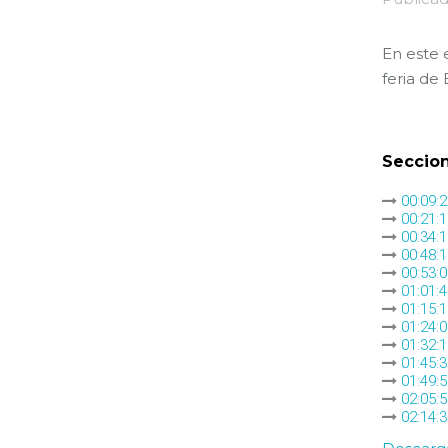
En este 
feria de
Seccion
00:09:
00:21:1
00:34:
00:48:
00:53:
01:01:4
01:15:1
01:24:
01:32:
01:45:
01:49:
02:05:5
02:14:3