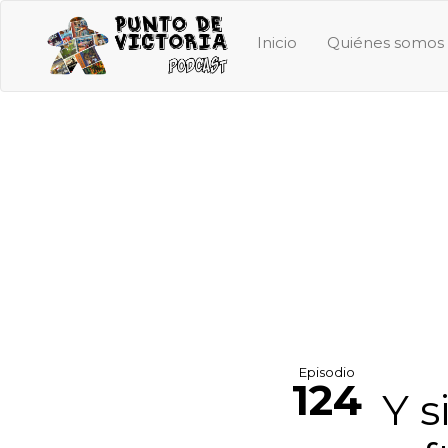
Inicio
Quiénes somos
Episodio
124
Y s