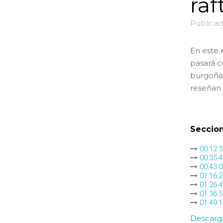
raf
Publicad
En este 
pasará c
burgoña,
reseñan 
Seccion
00:12:3
00:35:4
00:43:
01:16:2
01:26:
01:36:5
01:49:1
Descarga