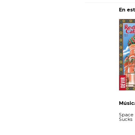
En es
Música
Space 
Sucks