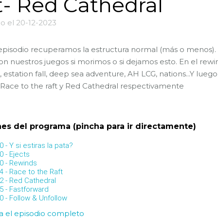
t- Red Cathedral
o el 20-12-2023
episodio recuperamos la estructura normal (más o menos)
on nuestros juegos si morimos o si dejamos esto. En el re
 estation fall, deep sea adventure, AH LCG, nations...Y lueg
Race to the raft y Red Cathedral respectivamente
es del programa (pincha para ir directamente)
0 - Y si estiras la pata?
0 - Ejects
00 - Rewinds
4 - Race to the Raft
42 - Red Cathedral
5 - Fastforward
0 - Follow & Unfollow
 el episodio completo