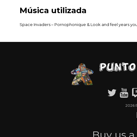
Música utilizada
Space Invaders – Pornophonique & Look and feel years yo
2026 
Buy us 