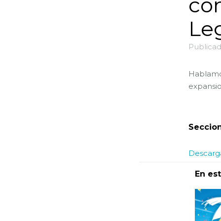
co
Le
Publicad
Hablamos
expansio
Seccion
Descarga
En es