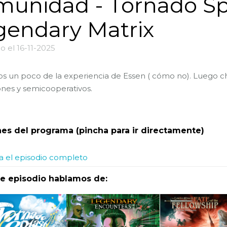
munidad - Tornado Sp
gendary Matrix
o el 16-11-2025
 un poco de la experiencia de Essen ( cómo no). Luego c
nes y semicooperativos.
es del programa (pincha para ir directamente)
 el episodio completo
te episodio hablamos de: